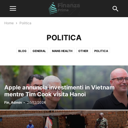
Home
Politica
POLITICA
BLOG
GENERAL
MANS HEALTH
OTHER
POLITICA
SENZA CATEGORIA
TRADING
Apple annuncia investimenti in Vietnam
mentre Tim Cook visita Hanoi
Fin_Admin
-
20/12/2024