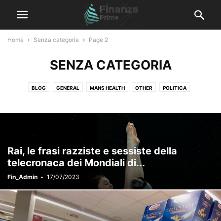
Home
Senza categoria
Page 2
SENZA CATEGORIA
BLOG
GENERAL
MANS HEALTH
OTHER
POLITICA
SENZA CATEGORIA
TRADING
Rai, le frasi razziste e sessiste della
telecronaca dei Mondiali di...
Fin_Admin
-
17/07/2023