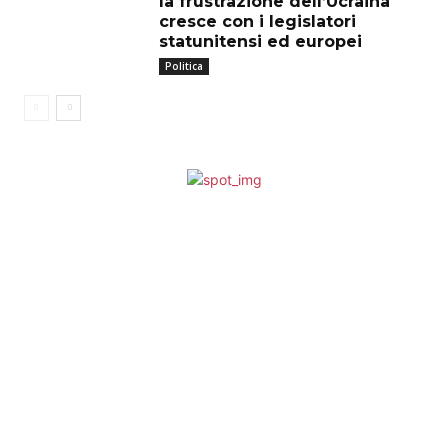
la frustrazione dell’Ucraina
cresce con i legislatori
statunitensi ed europei
Politica