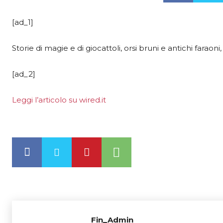
[ad_1]
Storie di magie e di giocattoli, orsi bruni e antichi faraoni,
[ad_2]
Leggi l’articolo su wired.it
Fin_Admin