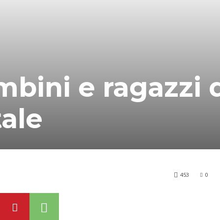
ambini e ragazzi 
tale
453
0