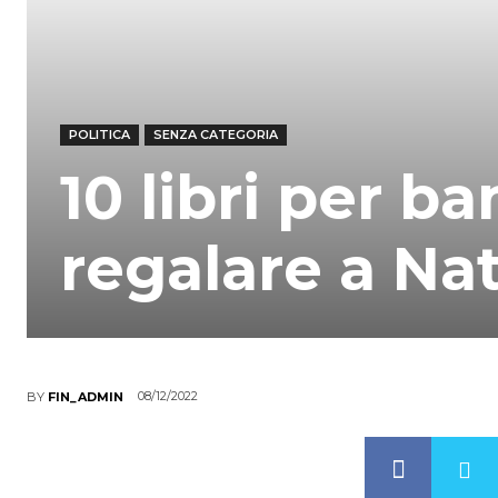
POLITICA
SENZA CATEGORIA
10 libri per b
regalare a Na
08/12/2022
BY
FIN_ADMIN