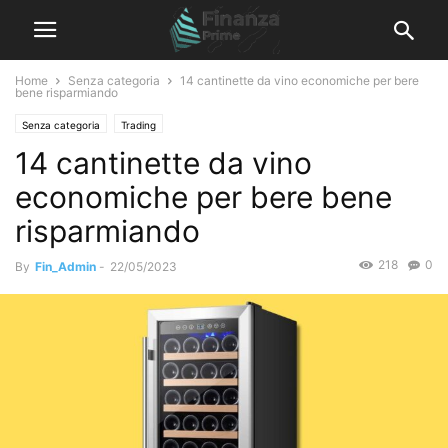
Home
Senza categoria
14 cantinette da vino economiche per bere
bene risparmiando
Senza categoria
Trading
14 cantinette da vino
economiche per bere bene
risparmiando
218
0
By
Fin_Admin
-
22/05/2023