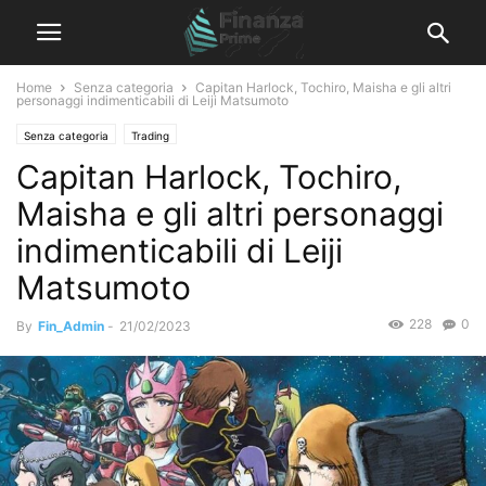
Home
Senza categoria
Capitan Harlock, Tochiro, Maisha e gli altri
personaggi indimenticabili di Leiji Matsumoto
Senza categoria
Trading
Capitan Harlock, Tochiro,
Maisha e gli altri personaggi
indimenticabili di Leiji
Matsumoto
228
0
By
Fin_Admin
-
21/02/2023