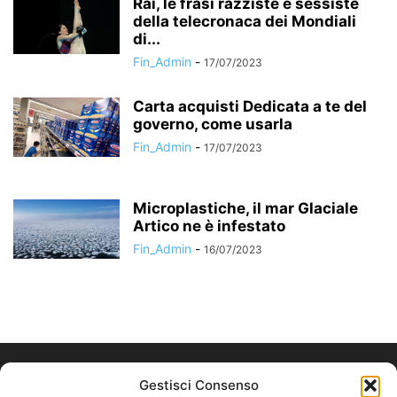
Rai, le frasi razziste e sessiste
della telecronaca dei Mondiali
di...
Fin_Admin
-
17/07/2023
Carta acquisti Dedicata a te del
governo, come usarla
Fin_Admin
-
17/07/2023
Microplastiche, il mar Glaciale
Artico ne è infestato
Fin_Admin
-
16/07/2023
Gestisci Consenso