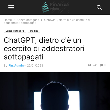
Home
Senza categoria
ChatGPT, dietro c'è un esercito di
addestratori sottopagati
Senza categoria
Trading
ChatGPT, dietro c'è un
esercito di addestratori
sottopagati
241
0
By
Fin_Admin
-
22/01/2023