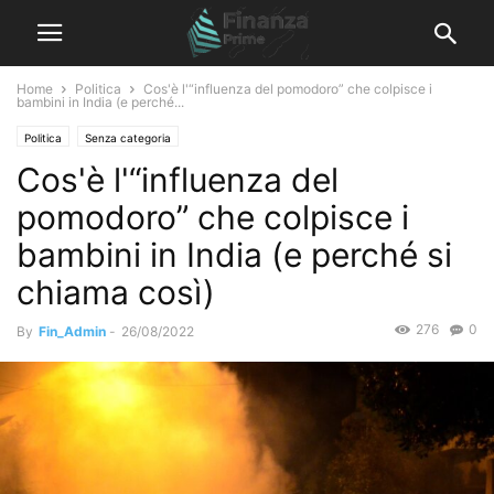
Home
Politica
Cos'è l'“influenza del pomodoro” che colpisce i
bambini in India (e perché...
Politica
Senza categoria
Cos'è l'“influenza del
pomodoro” che colpisce i
bambini in India (e perché si
chiama così)
276
0
By
Fin_Admin
-
26/08/2022