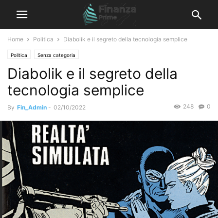
Home
Politica
Diabolik e il segreto della tecnologia semplice
Politica
Senza categoria
Diabolik e il segreto della
tecnologia semplice
248
0
By
Fin_Admin
-
02/10/2022