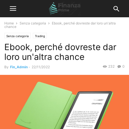
Home
Senza categoria
Ebook, perché dovreste dar loro un'altra
chance
Senza categoria
Trading
Ebook, perché dovreste dar
loro un'altra chance
232
0
By
Fin_Admin
-
22/11/2022