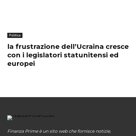
Politica
la frustrazione dell’Ucraina cresce
con i legislatori statunitensi ed
europei
Finanza Prime è un sito web che fornisce notizie,