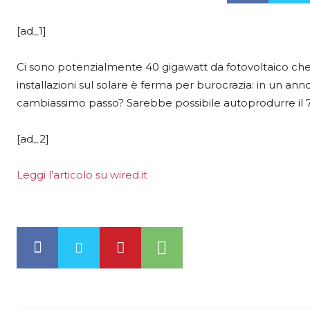
[ad_1]
Ci sono potenzialmente 40 gigawatt da fotovoltaico che 
installazioni sul solare è ferma per burocrazia: in un ann
cambiassimo passo? Sarebbe possibile autoprodurre il 70
[ad_2]
Leggi l’articolo su wired.it