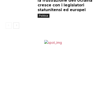
la frustrazione dell’Ucraina
cresce con i legislatori
statunitensi ed europei
Politica