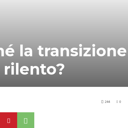
é la transizione
a rilento?
244
0