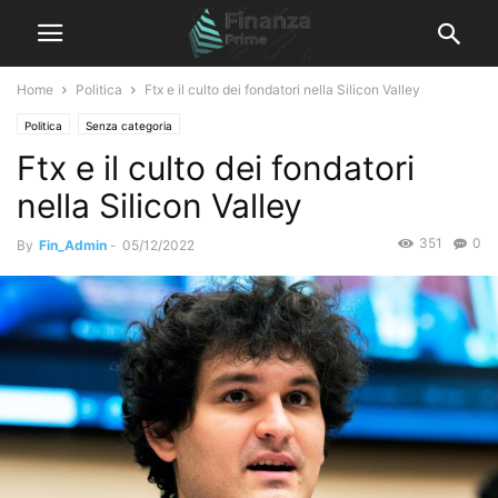
Home
Politica
Ftx e il culto dei fondatori nella Silicon Valley
Politica
Senza categoria
Ftx e il culto dei fondatori
nella Silicon Valley
351
0
By
Fin_Admin
-
05/12/2022