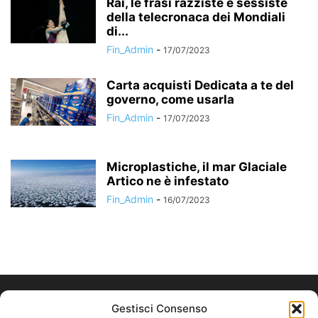
Rai, le frasi razziste e sessiste
della telecronaca dei Mondiali
di...
Fin_Admin
-
17/07/2023
Carta acquisti Dedicata a te del
governo, come usarla
Fin_Admin
-
17/07/2023
Microplastiche, il mar Glaciale
Artico ne è infestato
Fin_Admin
-
16/07/2023
Gestisci Consenso