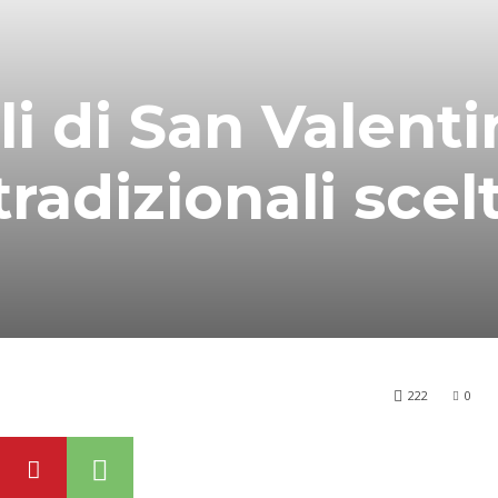
ali di San Valent
tradizionali scel
222
0