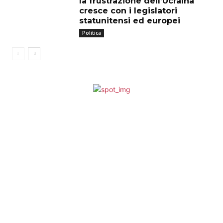
la frustrazione dell’Ucraina
cresce con i legislatori
statunitensi ed europei
Politica