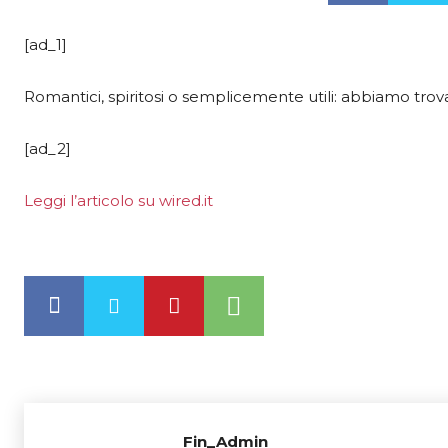
[ad_1]
Romantici, spiritosi o semplicemente utili: abbiamo trovato
[ad_2]
Leggi l’articolo su wired.it
Fin_Admin