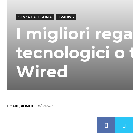
SENZA CATEGORIA
TRADING
I migliori reg
tecnologici o 
Wired
07/02/2023
BY
FIN_ADMIN