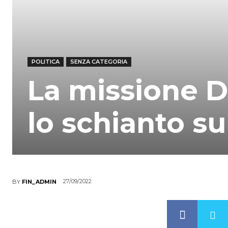
POLITICA
SENZA CATEGORIA
La missione D
lo schianto su
27/09/2022
BY
FIN_ADMIN