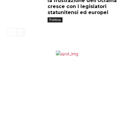
la frustrazione dell’Ucraina
cresce con i legislatori
statunitensi ed europei
Politica