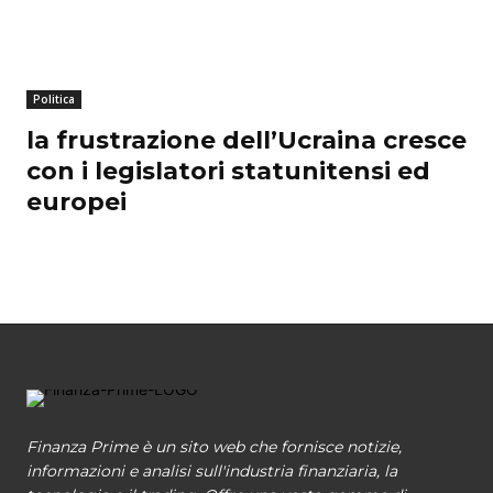
Politica
la frustrazione dell’Ucraina cresce
con i legislatori statunitensi ed
europei
Finanza Prime è un sito web che fornisce notizie,
informazioni e analisi sull'industria finanziaria, la