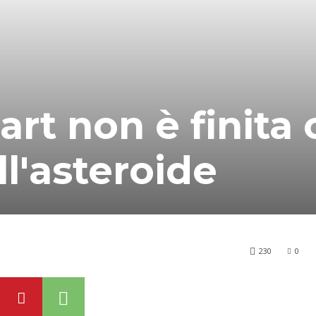
art non è finita
ll'asteroide
230
0