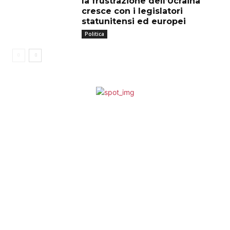
la frustrazione dell’Ucraina
cresce con i legislatori
statunitensi ed europei
Politica