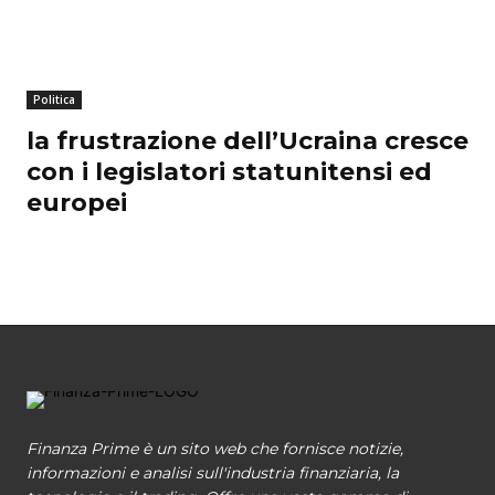
Politica
la frustrazione dell’Ucraina cresce
con i legislatori statunitensi ed
europei
Finanza Prime è un sito web che fornisce notizie,
informazioni e analisi sull'industria finanziaria, la