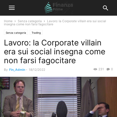
Home
Senza categoria
Lavoro: la Corporate villain era sui social
insegna come non farsi fagocitare
Senza categoria
Trading
Lavoro: la Corporate villain
era sui social insegna come
non farsi fagocitare
231
0
By
Fin_Admin
-
18/12/2022