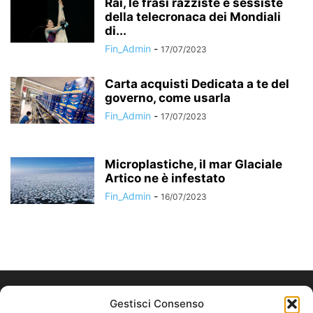
Rai, le frasi razziste e sessiste
della telecronaca dei Mondiali
di...
Fin_Admin
-
17/07/2023
Carta acquisti Dedicata a te del
governo, come usarla
Fin_Admin
-
17/07/2023
Microplastiche, il mar Glaciale
Artico ne è infestato
Fin_Admin
-
16/07/2023
Gestisci Consenso