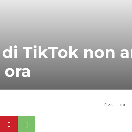
i TikTok non ar
 ora
279
0