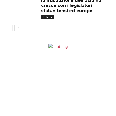
la frustrazione dell’Ucraina
cresce con i legislatori
statunitensi ed europei
Politica