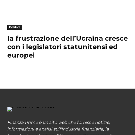
Politica
la frustrazione dell’Ucraina cresce
con i legislatori statunitensi ed
europei
Finanza Prime è un sito web che fornisce notizie,
informazioni e analisi sull'industria finanziaria, la