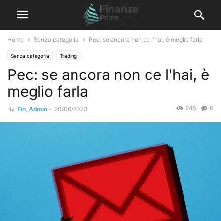
Home
Senza categoria
Pec: se ancora non ce l'hai, è meglio farla
Senza categoria
Trading
Pec: se ancora non ce l'hai, è
meglio farla
245
0
By
Fin_Admin
-
20/06/2023