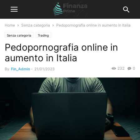
Home
Senza categoria
Pedopornografia online in aumento in Italia
Senza categoria
Trading
Pedopornografia online in
aumento in Italia
232
0
By
Fin_Admin
-
21/01/2023