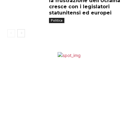
la frustrazione dell’Ucraina
cresce con i legislatori
statunitensi ed europei
Politica