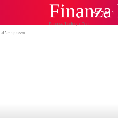
Finanza
POLITICA
Finanza, Trading e Tech
li al fumo passivo