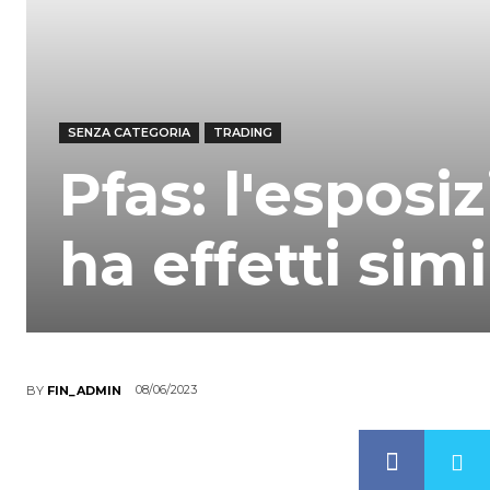
SENZA CATEGORIA
TRADING
Pfas: l'esposi
ha effetti sim
08/06/2023
BY
FIN_ADMIN