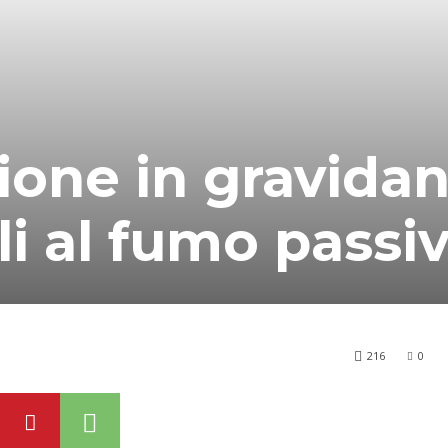
zione in gravida
ili al fumo passi
216
0