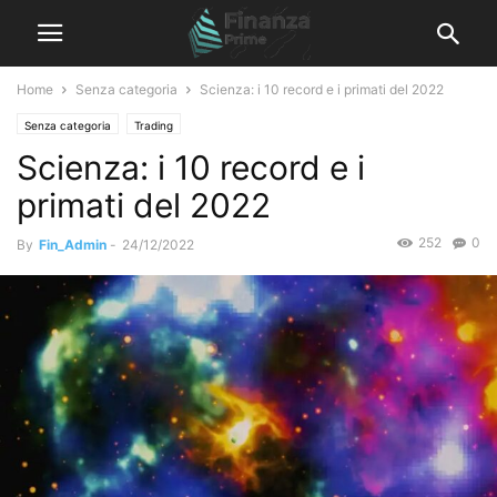
Home
Senza categoria
Scienza: i 10 record e i primati del 2022
Senza categoria
Trading
Scienza: i 10 record e i
primati del 2022
252
0
By
Fin_Admin
-
24/12/2022