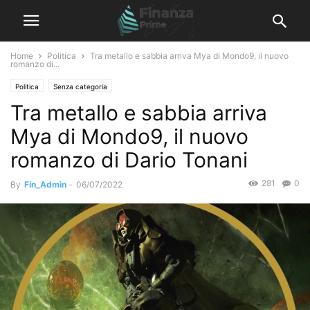
Home
Politica
Tra metallo e sabbia arriva Mya di Mondo9, il nuovo
romanzo di...
Politica
Senza categoria
Tra metallo e sabbia arriva
Mya di Mondo9, il nuovo
romanzo di Dario Tonani
281
0
By
Fin_Admin
-
06/07/2022