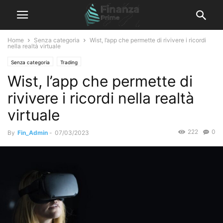
Home
Senza categoria
Wist, l’app che permette di rivivere i ricordi
nella realtà virtuale
Senza categoria
Trading
Wist, l’app che permette di
rivivere i ricordi nella realtà
virtuale
222
0
By
Fin_Admin
-
07/03/2023