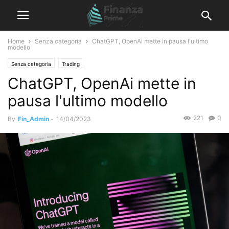
Home
Senza categoria
ChatGPT, OpenAi mette in pausa l'ultimo
modello
Senza categoria
Trading
ChatGPT, OpenAi mette in
pausa l'ultimo modello
221
0
By
Fin_Admin
-
14/04/2023