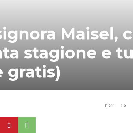
 signora Maisel,
ta stagione e tu
 gratis)
214
0