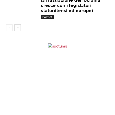
la frustrazione dell’Ucraina
cresce con i legislatori
statunitensi ed europei
Politica