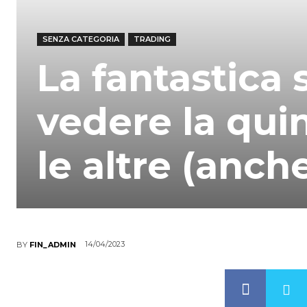
SENZA CATEGORIA
TRADING
La fantastica
vedere la quin
le altre (anche
14/04/2023
BY
FIN_ADMIN