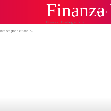
Finanza
POLITICA
Finanza, Trading e Tech
ta stagione e tutte le...