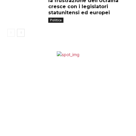
la frustrazione dell’Ucraina
cresce con i legislatori
statunitensi ed europei
Politica