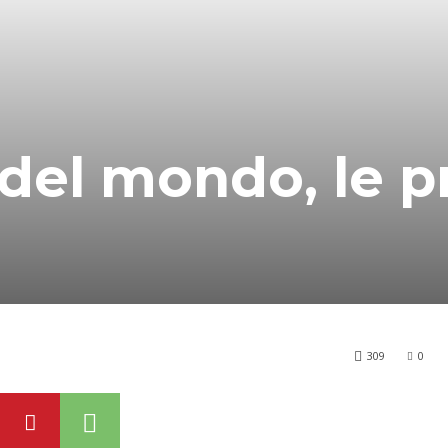
e del mondo, le 
309
0