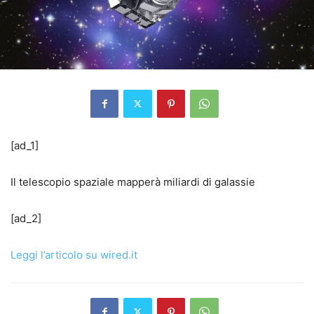
[ad_1]
Il telescopio spaziale mapperà miliardi di galassie
[ad_2]
Leggi l’articolo su wired.it