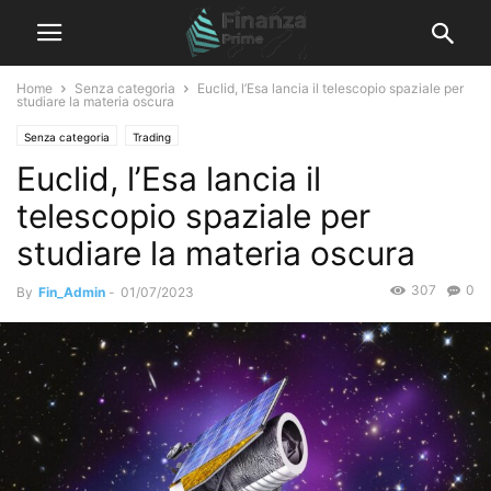
Home
Senza categoria
Euclid, l’Esa lancia il telescopio spaziale per
studiare la materia oscura
Senza categoria
Trading
Euclid, l’Esa lancia il
telescopio spaziale per
studiare la materia oscura
307
0
By
Fin_Admin
-
01/07/2023