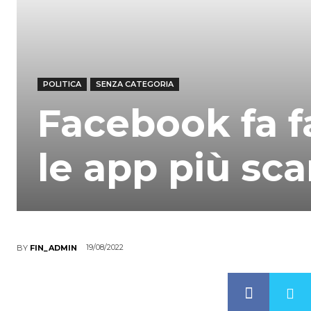
POLITICA
SENZA CATEGORIA
Facebook fa f
le app più sca
19/08/2022
BY
FIN_ADMIN