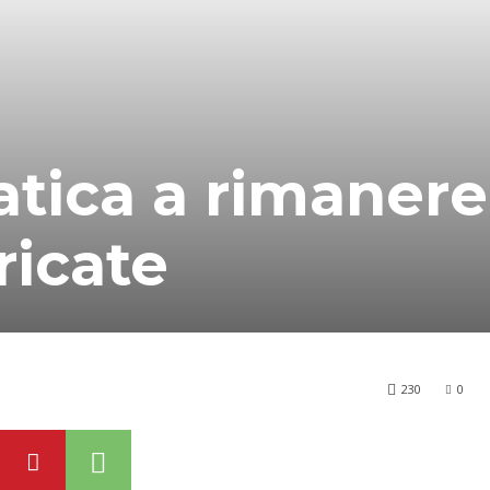
atica a rimanere
ricate
230
0