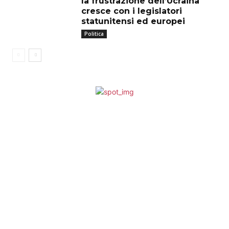
la frustrazione dell’Ucraina
cresce con i legislatori
statunitensi ed europei
Politica