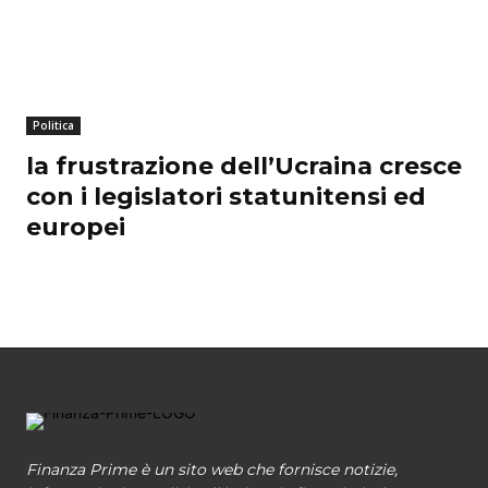
Politica
la frustrazione dell’Ucraina cresce
con i legislatori statunitensi ed
europei
Finanza Prime è un sito web che fornisce notizie,