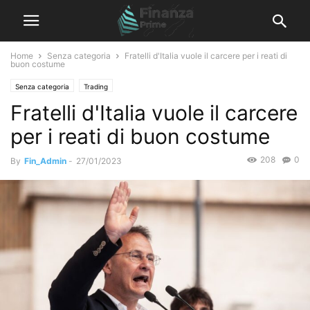
Home
Senza categoria
Fratelli d'Italia vuole il carcere per i reati di
buon costume
Senza categoria
Trading
Fratelli d'Italia vuole il carcere
per i reati di buon costume
208
0
By
Fin_Admin
-
27/01/2023