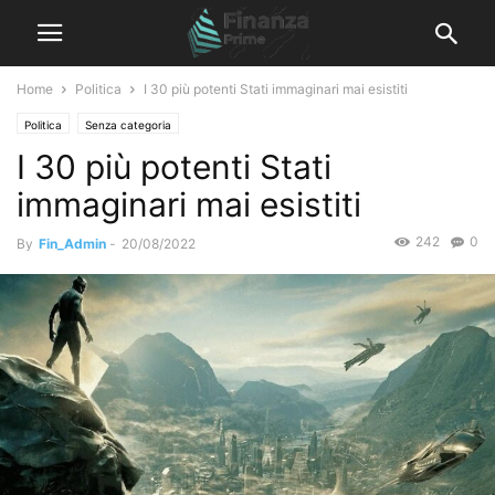
Home
Politica
I 30 più potenti Stati immaginari mai esistiti
Politica
Senza categoria
I 30 più potenti Stati
immaginari mai esistiti
242
0
By
Fin_Admin
-
20/08/2022