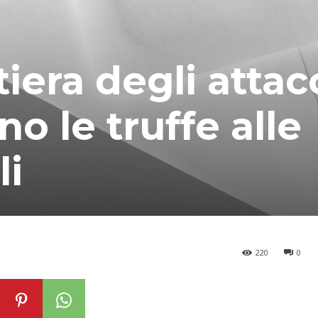
iera degli attac
no le truffe alle
li
220
0