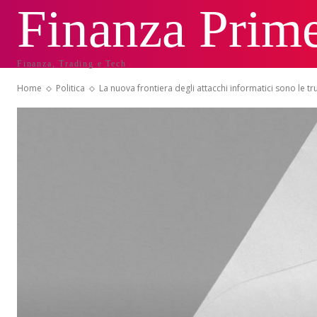
Finanza Prim
Finanza, Trading e Tech
Home
Politica
La nuova frontiera degli attacchi informatici sono le tru