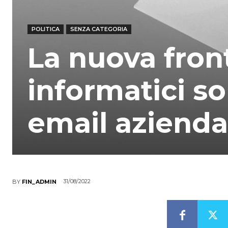
POLITICA
SENZA CATEGORIA
La nuova front
informatici so
email azienda
31/08/2022
BY
FIN_ADMIN