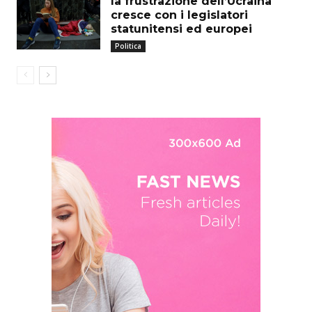
la frustrazione dell’Ucraina
cresce con i legislatori
statunitensi ed europei
Politica