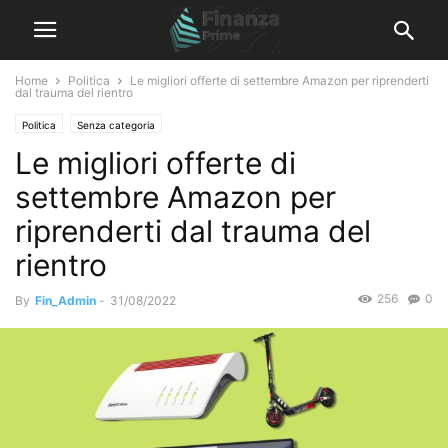
Home
Politica
Le migliori offerte di settembre Amazon per riprenderti
dal trauma del rientro
Politica
Senza categoria
Le migliori offerte di
settembre Amazon per
riprenderti dal trauma del
rientro
256
0
By
Fin_Admin
-
31/08/2022