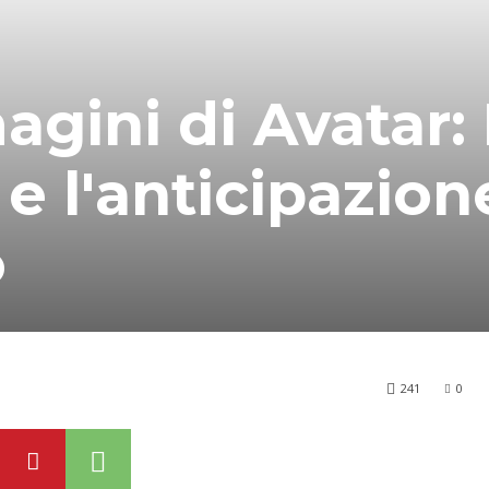
gini di Avatar:
 e l'anticipazion
o
241
0