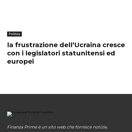
Politica
la frustrazione dell’Ucraina cresce
con i legislatori statunitensi ed
europei
Finanza Prime è un sito web che fornisce notizie,