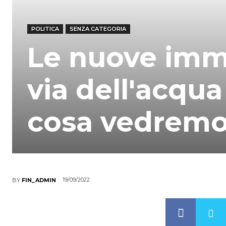
POLITICA
SENZA CATEGORIA
Le nuove imma
via dell'acqua
cosa vedrem
19/09/2022
BY
FIN_ADMIN