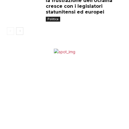
la frustrazione dell’Ucraina
cresce con i legislatori
statunitensi ed europei
Politica