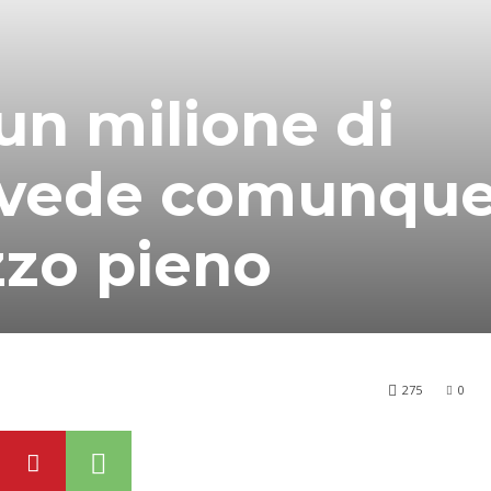
un milione di
 vede comunque 
zzo pieno
275
0