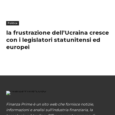
Politica
la frustrazione dell’Ucraina cresce
con i legislatori statunitensi ed
europei
Finanza Prime è un sito web che fornisce notizie,
informazioni e analisi sull'industria finanziaria, la