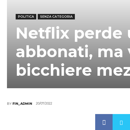
POLITICA
SENZA CATEGORIA
Netflix perde 
abbonati, ma
bicchiere me
20/07/2022
BY
FIN_ADMIN