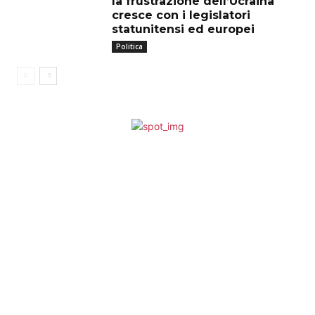
la frustrazione dell’Ucraina
cresce con i legislatori
statunitensi ed europei
Politica