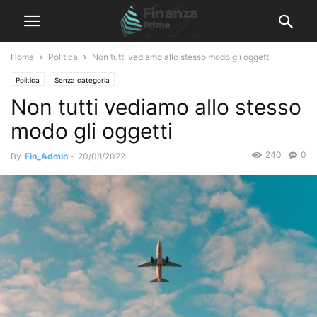
Home
Politica
Non tutti vediamo allo stesso modo gli oggetti
Politica
Senza categoria
Non tutti vediamo allo stesso
modo gli oggetti
240
0
By
Fin_Admin
-
20/08/2022