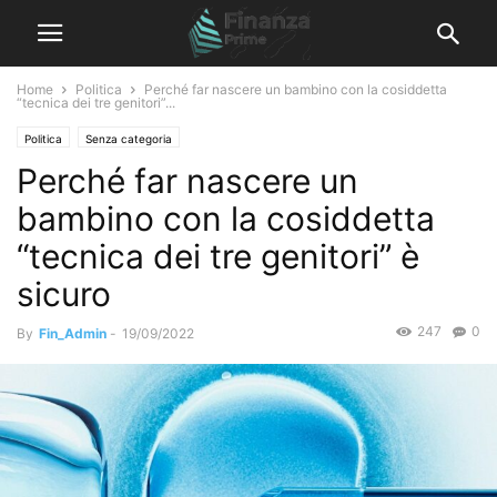
Home
Politica
Perché far nascere un bambino con la cosiddetta
“tecnica dei tre genitori”...
Politica
Senza categoria
Perché far nascere un
bambino con la cosiddetta
“tecnica dei tre genitori” è
sicuro
247
0
By
Fin_Admin
-
19/09/2022