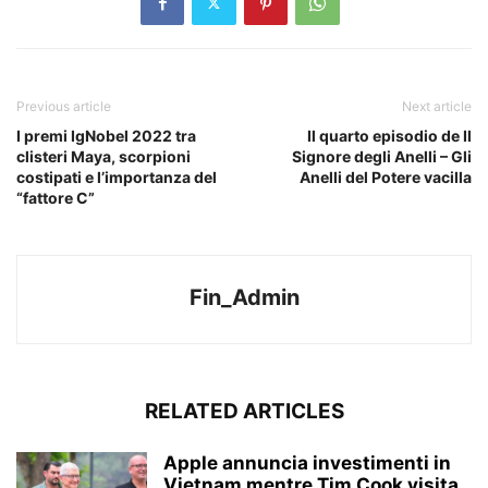
Previous article
Next article
I premi IgNobel 2022 tra
Il quarto episodio de Il
clisteri Maya, scorpioni
Signore degli Anelli – Gli
costipati e l’importanza del
Anelli del Potere vacilla
“fattore C”
Fin_Admin
RELATED ARTICLES
Apple annuncia investimenti in
Vietnam mentre Tim Cook visita