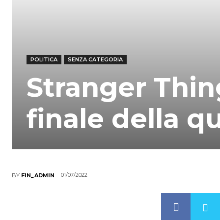
POLITICA
SENZA CATEGORIA
Stranger Thing
finale della q
01/07/2022
BY
FIN_ADMIN