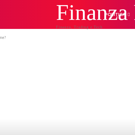
Finanza
POLITICA
Finanza, Trading e Tech
one?