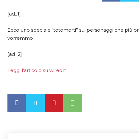
[ad_1]
Ecco uno speciale “totomorti” sui personaggi che più
vorremmo
[ad_2]
Leggi l’articolo su wired.it