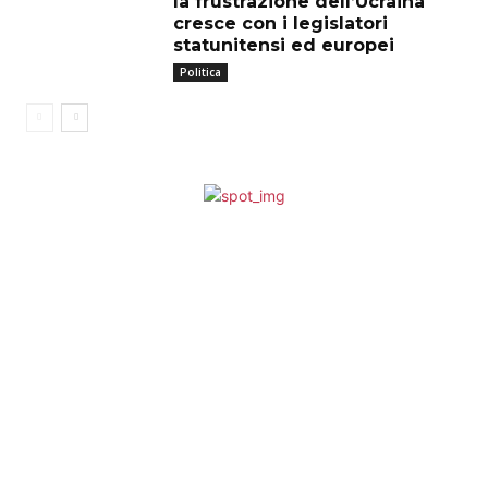
la frustrazione dell’Ucraina
cresce con i legislatori
statunitensi ed europei
Politica