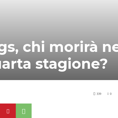
s, chi morirà ne
uarta stagione?
339
0