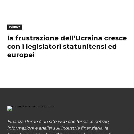
Politica
la frustrazione dell’Ucraina cresce
con i legislatori statunitensi ed
europei
Finanza Prime è un sito web che fornisce notizie,
informazioni e analisi sull'industria finanziaria, la