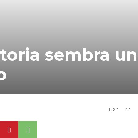
 storia sembra un
o
210
0