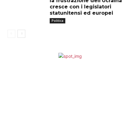
la frustrazione dell’Ucraina
cresce con i legislatori
statunitensi ed europei
Politica