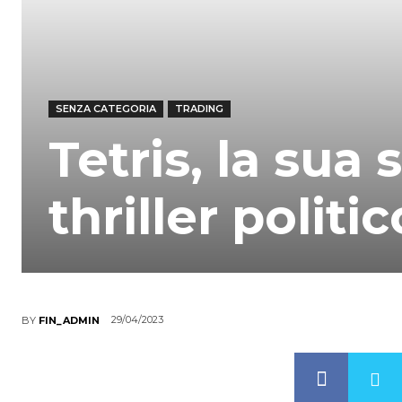
SENZA CATEGORIA
TRADING
Tetris, la sua
thriller politic
29/04/2023
BY
FIN_ADMIN