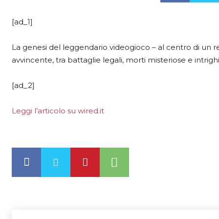
[ad_1]
La genesi del leggendario videogioco – al centro di un 
avvincente, tra battaglie legali, morti misteriose e intrigh
[ad_2]
Leggi l’articolo su wired.it